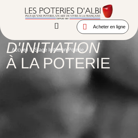
STAGE
Acheter en ligne
D'INITIATION
Accueil
Stage Initiation Poterie
À LA POTERIE